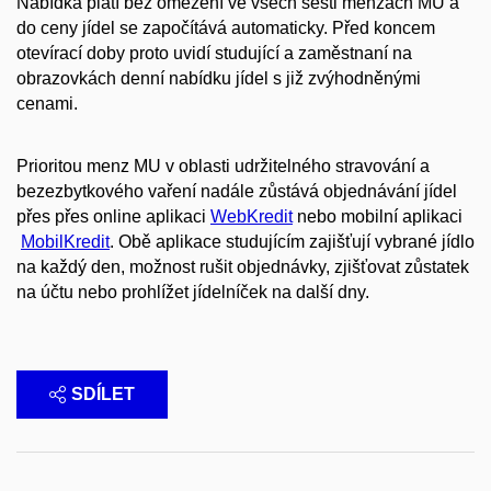
Nabídka platí bez omezení ve všech šesti menzách MU a
do ceny jídel se započítává automaticky. Před koncem
otevírací doby proto uvidí studující a zaměstnaní na
obrazovkách denní nabídku jídel s již zvýhodněnými
cenami.
Prioritou menz MU v oblasti udržitelného stravování a
bezezbytkového vaření nadále zůstává objednávání jídel
přes přes online aplikaci
WebKredit
nebo mobilní aplikaci
MobilKredit
. Obě aplikace studujícím zajišťují vybrané jídlo
na každý den, možnost rušit objednávky, zjišťovat zůstatek
na účtu nebo prohlížet jídelníček na další dny.
SDÍLET