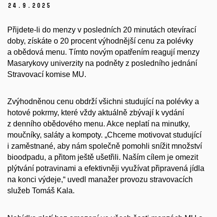
24.
9.
2025
Přijdete-li do menzy v posledních 20 minutách otevírací
doby, získáte o 20 procent výhodnější cenu za polévky
a obědová menu. Tímto novým opatřením reagují menzy
Masarykovy univerzity na podněty z posledního jednání
Stravovací komise MU.
Zvýhodněnou cenu obdrží všichni studující na polévky a
hotové pokrmy, které vždy aktuálně zbývají k vydání
z denního obědového menu. Akce neplatí na minutky,
moučníky, saláty a kompoty. „Chceme motivovat studující
i zaměstnané, aby nám společně pomohli snížit množství
bioodpadu, a přitom ještě ušetřili. Naším cílem je omezit
plýtvání potravinami a efektivněji využívat připravená jídla
na konci výdeje,“ uvedl manažer provozu stravovacích
služeb Tomáš Kala.