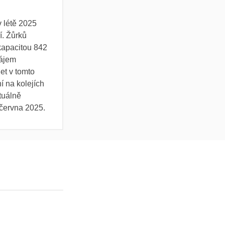
 létě 2025
í. Žůrků
kapacitou 842
zájem
let v tomto
í na kolejích
tuálně
 června 2025.