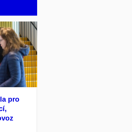
la pro
cí,
ovoz