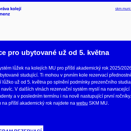
skm.muni
ce pro ubytované už od 5. května
ystém lůžek na kolejích MU pro příští akademický rok 2025/20
bytované studující. Ti mohou v prvním kole rezervací přednost
cí lůžko už od 5. května po splnění podmínky prezenčního studi
navíc. V dalších vlnách rezervační systém myslí na navracející 
udenty a v posledním termínu i na nově nastupující první ročníky
na příští akademický rok najdete na
webu
SKM MU.