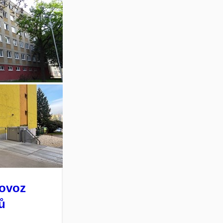
rovoz
ků