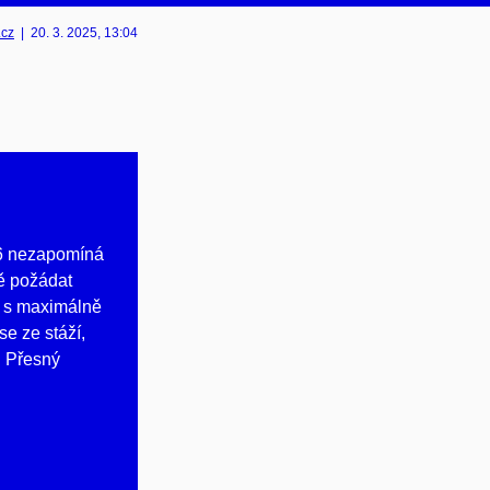
.cz
|
20. 3. 2025
, 13:04
26 nezapomíná
ně požádat
a s maximálně
se ze stáží,
. Přesný