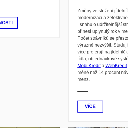
Změny ve složení jídelní
modernizaci a zefektivně
NOSTI
i snahu o udržitelnější s
přinesl uplynulý rok v 
Počet strávníků se přesto
výrazně nezvýšil. Studují
více preferují na jídelní
jídla, objednávkové sys
MobilKredit
a
WebKredit
méně než 14 procent náv
menz.
VÍCE