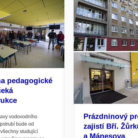
a pedagogické
čeká
rukce
Prázdninový p
ravy vodovodního
potrubí bude od
zajistí Bří. Žůr
 všechny studující
a Mánesova