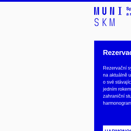
Rezerva
Rezervační s
na aktuálně u
o své stávají
jedním rokem 
zahraniční st
harmonogram 