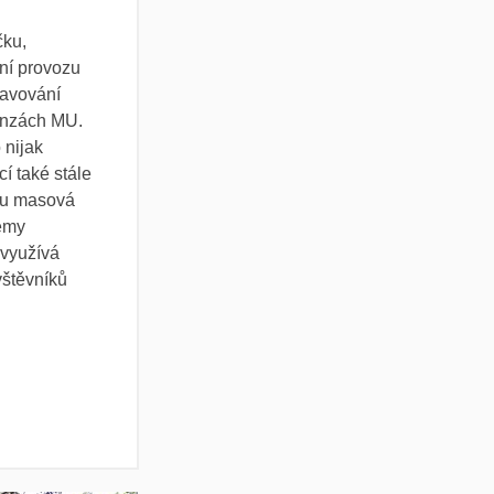
čku,
ní provozu
travování
menzách MU.
 nijak
cí také stále
čku masová
témy
využívá
štěvníků