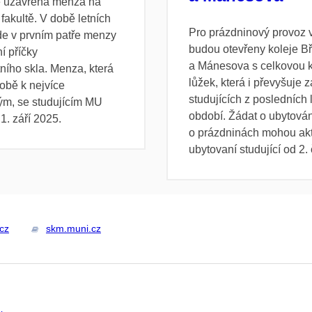
é uzavřena menza na
akultě. V době letních
Pro prázdninový provoz v
de v prvním patře menzy
budou otevřeny koleje Bř
í příčky
a Mánesova s celkovou 
ního skla. Menza, která
lůžek, která i převyšuje 
obě k nejvíce
studujících z posledních 
m, se studujícím MU
období. Žádat o ubytován
1. září 2025.
o prázdninách mohou ak
ubytovaní studující od 2.
cz
skm.muni.cz