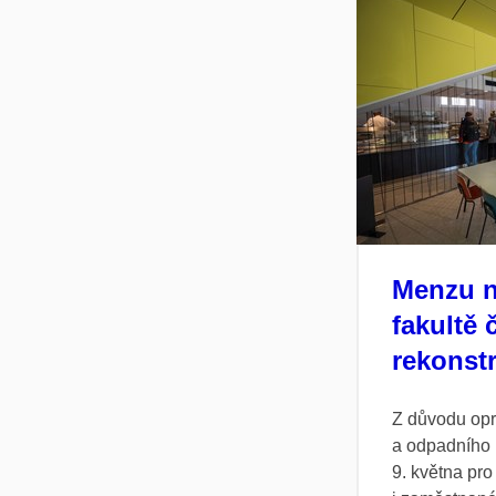
Menzu n
fakultě 
rekonst
Z důvodu op
a odpadního 
9. května pro