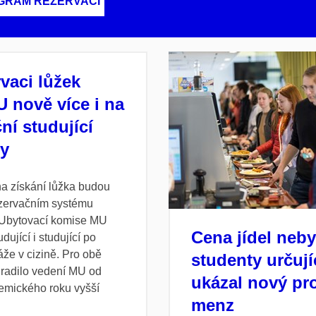
RAM REZERVACÍ
rvaci lůžek
 nově více i na
ní studující
ty
na získání lůžka budou
ezervačním systému
 Ubytovací komise MU
Cena jídel neby
dující i studující po
áže v cizině. Pro obě
studenty určují
hradilo vedení MU od
ukázal nový pr
demického roku vyšší
menz