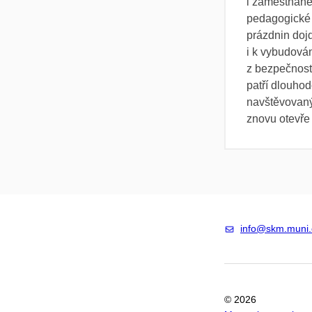
i zaměstnan
pedagogické f
prázdnin doj
i k vybudován
z bezpečnost
patří dlouhod
navštěvovaný
znovu otevře 
info@skm.muni.
© 2026