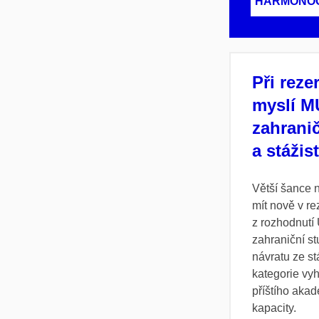
HARMONOG
Při reze
myslí MU
zahranič
a stážis
Větší šance 
mít nově v r
z rozhodnutí
zahraniční stu
návratu ze st
kategorie vy
příštího aka
kapacity.