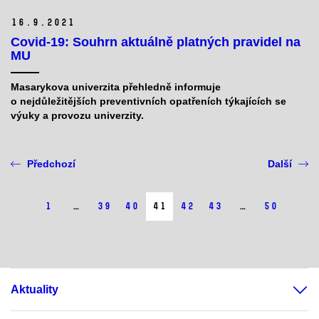
16.
9.
2021
Covid-19: Souhrn aktuálně platných pravidel na
MU
Masarykova univerzita přehledně informuje
o nejdůležitějších preventivních opatřeních týkajících se
výuky a provozu univerzity.
Předchozí
Další
1
…
39
40
41
42
43
…
50
Aktuality