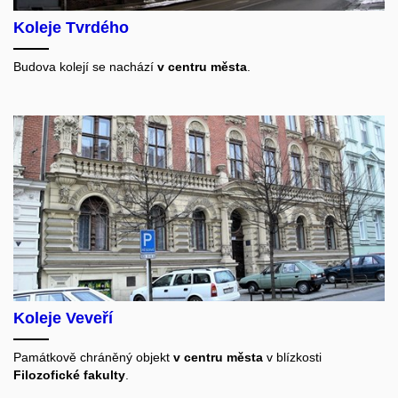
Koleje Tvrdého
Budova kolejí se nachází
v centru města
.
Koleje Veveří
Památkově chráněný objekt
v centru města
v blízkosti
Filozofické fakulty
.