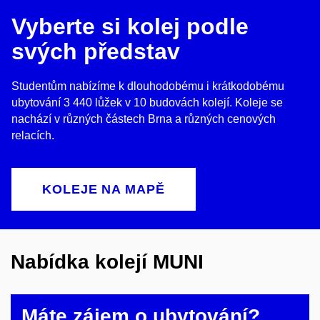
Vyberte si kolej podle
svých představ
Studentům nabízíme k dlouhodobému i krátkodobému
ubytování 3 440 lůžek v 10 budovách kolejí. Koleje se
nachází v různých částech Brna a různých cenových
relacích.
KOLEJE NA MAPĚ
Nabídka kolejí MUNI
Máte zájem o ubytování?