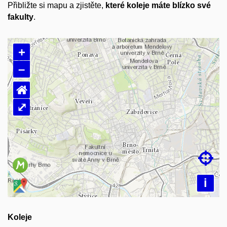
Přibližte si mapu a zjistěte,
které koleje máte blízko své
fakulty
.
+
–
⌂
⤢
Načítám mapu…

i
Koleje