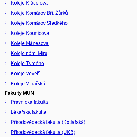
Koleje Klácelova
Koleje Komárov Bří. Žůrků
Koleje Komárov Sladkého
Koleje Kounicova
Koleje Mánesova
Koleje nám. Míru
Koleje Tvrdého
Koleje Veveří
Koleje Vinařská
Fakulty MUNI
Právnická fakulta
Lékařská fakulta
Přírodovědecká fakulta (Kotlářská)
Přírodovědecká fakulta (UKB)