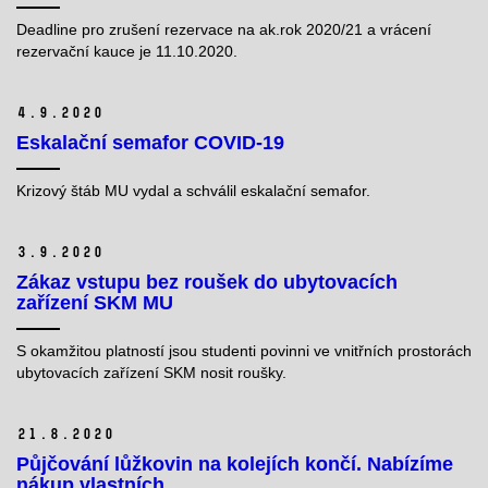
Deadline pro zrušení rezervace na ak.rok 2020/21 a vrácení
rezervační kauce je 11.10.2020.
4.
9.
2020
Eskalační semafor COVID-19
Krizový štáb MU vydal a schválil eskalační semafor.
3.
9.
2020
Zákaz vstupu bez roušek do ubytovacích
zařízení SKM MU
S okamžitou platností jsou studenti povinni ve vnitřních prostorách
ubytovacích zařízení SKM nosit roušky.
21.
8.
2020
Půjčování lůžkovin na kolejích končí. Nabízíme
nákup vlastních.