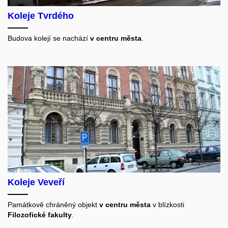
Koleje Tvrdého
Budova kolejí se nachází
v centru města
.
Koleje Veveří
Památkově chráněný objekt
v centru města
v blízkosti
Filozofické fakulty
.