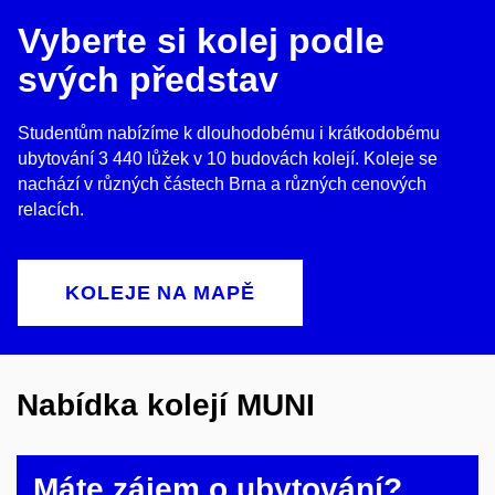
Vyberte si kolej podle
svých představ
Studentům nabízíme k dlouhodobému i krátkodobému
ubytování 3 440 lůžek v 10 budovách kolejí. Koleje se
nachází v různých částech Brna a různých cenových
relacích.
KOLEJE NA MAPĚ
Nabídka kolejí MUNI
Máte zájem o ubytování?