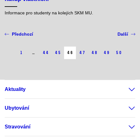
Informace pro studenty na kolejích SKM MU.
Předchozí
Další
1
…
44
45
46
47
48
49
50
Aktuality
Ubytování
Stravování