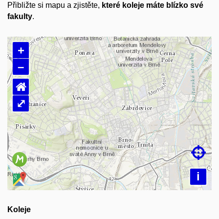
Přibližte si mapu a zjistěte,
které koleje máte blízko své
fakulty
.
+
–
⌂
⤢
Načítám mapu…

i
Koleje