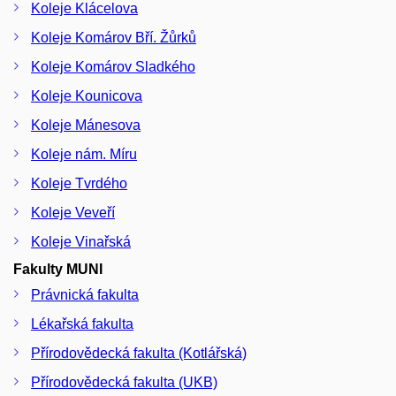
Koleje Klácelova
Koleje Komárov Bří. Žůrků
Koleje Komárov Sladkého
Koleje Kounicova
Koleje Mánesova
Koleje nám. Míru
Koleje Tvrdého
Koleje Veveří
Koleje Vinařská
Fakulty MUNI
Právnická fakulta
Lékařská fakulta
Přírodovědecká fakulta (Kotlářská)
Přírodovědecká fakulta (UKB)