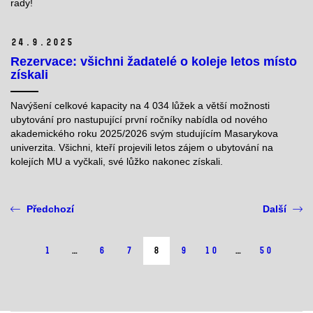
rady!
24.
9.
2025
Rezervace: všichni žadatelé o koleje letos místo
získali
Navýšení celkové kapacity na 4 034 lůžek a větší možnosti
ubytování pro nastupující první ročníky nabídla od nového
akademického roku 2025/2026 svým studujícím Masarykova
univerzita. Všichni, kteří projevili letos zájem o ubytování na
kolejích MU a vyčkali, své lůžko nakonec získali.
Předchozí
Další
1
…
6
7
8
9
10
…
50