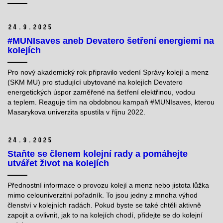
24.
9.
2025
#MUNIsaves aneb Devatero šetření energiemi na
kolejích
Pro nový akademický rok připravilo vedení Správy kolejí a menz
(SKM MU) pro studující ubytované na kolejích Devatero
energetických úspor zaměřené na šetření elektřinou, vodou
a teplem. Reaguje tím na obdobnou kampaň #MUNIsaves, kterou
Masarykova univerzita spustila v říjnu 2022.
24.
9.
2025
Staňte se členem kolejní rady a pomáhejte
utvářet život na kolejích
Přednostní informace o provozu kolejí a menz nebo jistota lůžka
mimo celouniverzitní pořadník. To jsou jedny z mnoha výhod
členství v kolejních radách. Pokud byste se také chtěli aktivně
zapojit a ovlivnit, jak to na kolejích chodí, přidejte se do kolejní