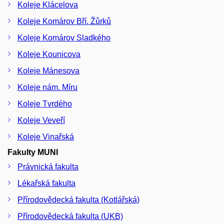
Koleje Klácelova
Koleje Komárov Bří. Žůrků
Koleje Komárov Sladkého
Koleje Kounicova
Koleje Mánesova
Koleje nám. Míru
Koleje Tvrdého
Koleje Veveří
Koleje Vinařská
Fakulty MUNI
Právnická fakulta
Lékařská fakulta
Přírodovědecká fakulta (Kotlářská)
Přírodovědecká fakulta (UKB)