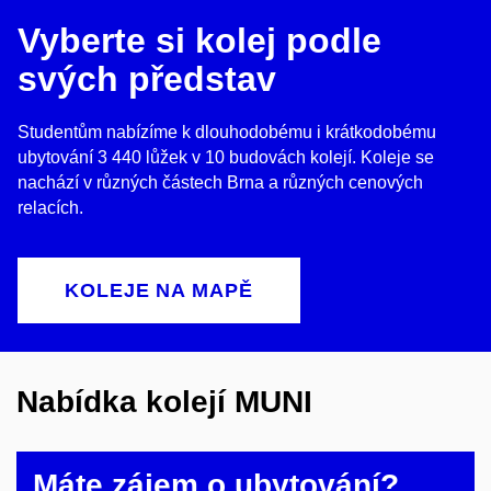
Vyberte si kolej podle
svých představ
Studentům nabízíme k dlouhodobému i krátkodobému
ubytování 3 440 lůžek v 10 budovách kolejí. Koleje se
nachází v různých částech Brna a různých cenových
relacích.
KOLEJE NA MAPĚ
Nabídka kolejí MUNI
Máte zájem o ubytování?