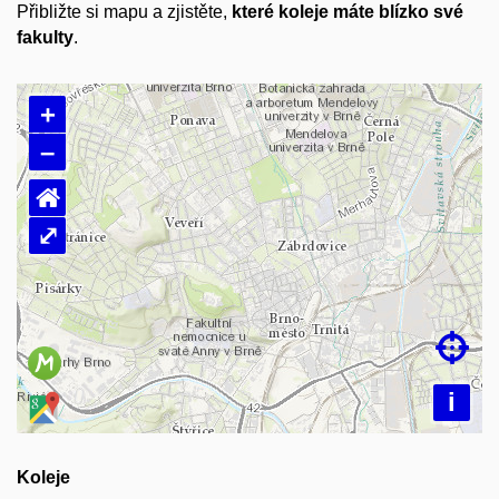
Přibližte si mapu a zjistěte,
které koleje máte blízko své
fakulty
.
+
–
⌂
⤢
Načítám mapu…

i
Koleje