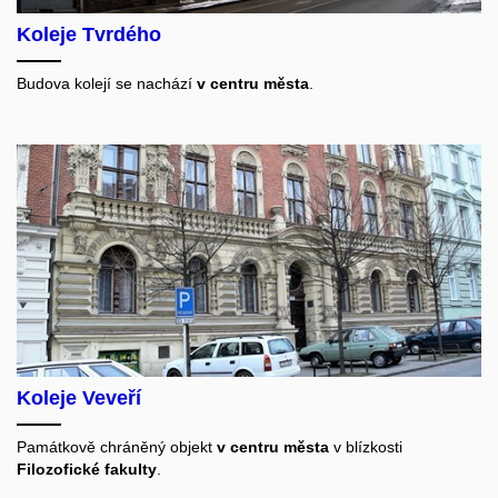
Koleje Tvrdého
Budova kolejí se nachází
v centru města
.
Koleje Veveří
Památkově chráněný objekt
v centru města
v blízkosti
Filozofické fakulty
.