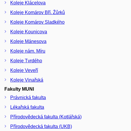
Koleje Klácelova
Koleje Komárov Bří. Žůrků
Koleje Komárov Sladkého
Koleje Kounicova
Koleje Mánesova
Koleje nám. Míru
Koleje Tvrdého
Koleje Veveří
Koleje Vinařská
Fakulty MUNI
Právnická fakulta
Lékařská fakulta
Přírodovědecká fakulta (Kotlářská)
Přírodovědecká fakulta (UKB)