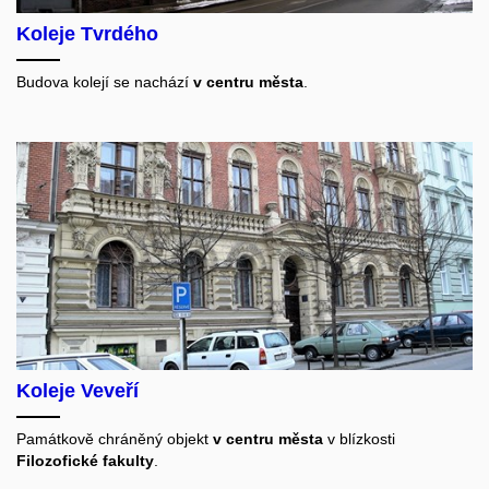
Koleje Tvrdého
Budova kolejí se nachází
v centru města
.
Koleje Veveří
Památkově chráněný objekt
v centru města
v blízkosti
Filozofické fakulty
.