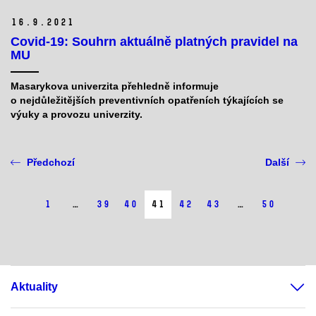
16.
9.
2021
Covid-19: Souhrn aktuálně platných pravidel na
MU
Masarykova univerzita přehledně informuje
o nejdůležitějších preventivních opatřeních týkajících se
výuky a provozu univerzity.
Předchozí
Další
1
…
39
40
41
42
43
…
50
Aktuality