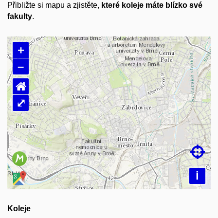
Přibližte si mapu a zjistěte,
které koleje máte blízko své
fakulty
.
+
–
⌂
⤢
Načítám mapu…

i
Koleje