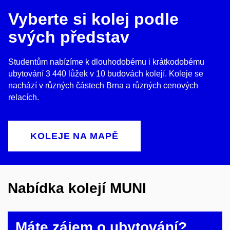
Vyberte si kolej podle
svých představ
Studentům nabízíme k dlouhodobému i krátkodobému
ubytování 3 440 lůžek v 10 budovách kolejí. Koleje se
nachází v různých částech Brna a různých cenových
relacích.
KOLEJE NA MAPĚ
Nabídka kolejí MUNI
Máte zájem o ubytování?