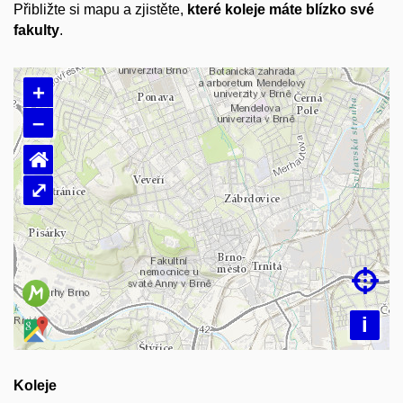
Přibližte si mapu a zjistěte,
které koleje máte blízko své
fakulty
.
+
–
⌂
⤢
Načítám mapu…

i
Koleje