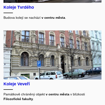
Koleje Tvrdého
Budova kolejí se nachází
v centru města
.
Koleje Veveří
Památkově chráněný objekt
v centru města
v blízkosti
Filozofické fakulty
.