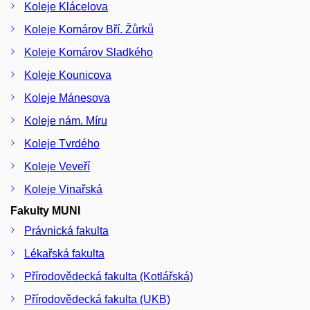
Koleje Klácelova
Koleje Komárov Bří. Žůrků
Koleje Komárov Sladkého
Koleje Kounicova
Koleje Mánesova
Koleje nám. Míru
Koleje Tvrdého
Koleje Veveří
Koleje Vinařská
Fakulty MUNI
Právnická fakulta
Lékařská fakulta
Přírodovědecká fakulta (Kotlářská)
Přírodovědecká fakulta (UKB)