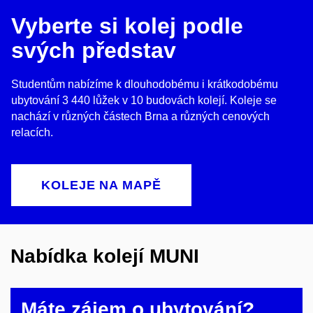
Vyberte si kolej podle
svých představ
Studentům nabízíme k dlouhodobému i krátkodobému
ubytování 3 440 lůžek v 10 budovách kolejí. Koleje se
nachází v různých částech Brna a různých cenových
relacích.
KOLEJE NA MAPĚ
Nabídka kolejí MUNI
Máte zájem o ubytování?