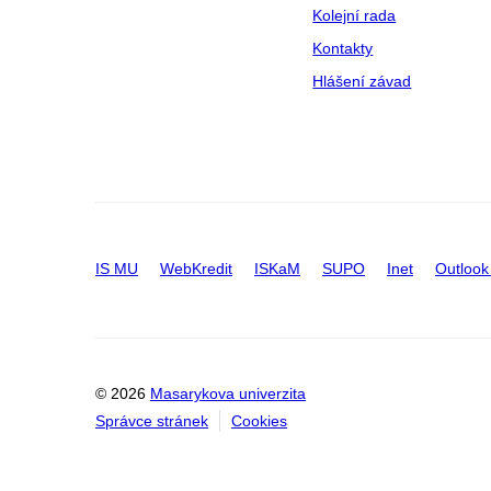
Kolejní rada
Kontakty
Hlášení závad
IS MU
WebKredit
ISKaM
SUPO
Inet
Outlook
© 2026
Masarykova univerzita
Správce stránek
Cookies