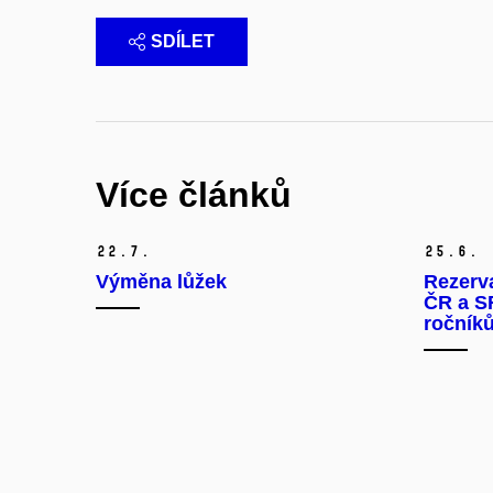
SDÍLET
Více článků
22.
7.
25.
6.
Výměna lůžek
Rezerva
ČR a SR
ročníků