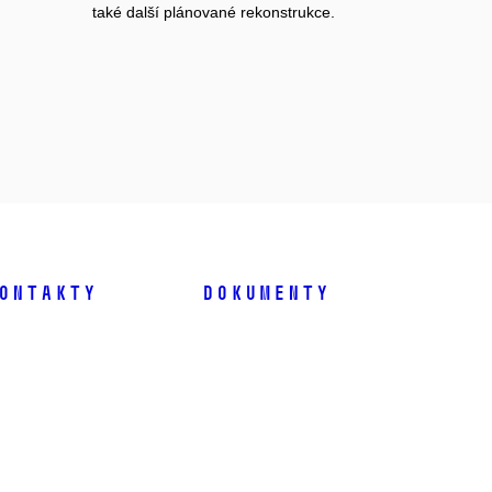
také další plánované rekonstrukce.
ontakty
Dokumenty