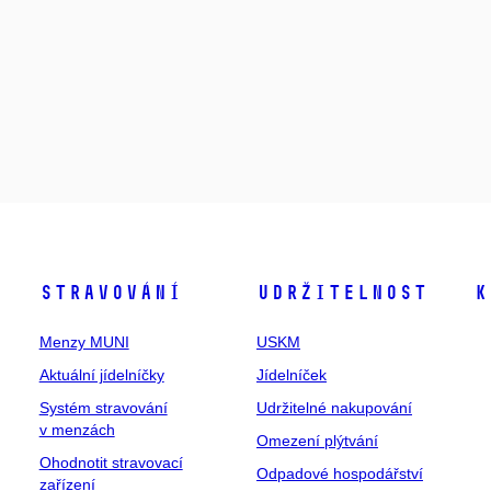
Stravování
Udržitelnost
K
Menzy MUNI
USKM
Aktuální jídelníčky
Jídelníček
Systém stravování
Udržitelné nakupování
v menzách
Omezení plýtvání
Ohodnotit stravovací
Odpadové hospodářství
zařízení