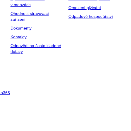
v menzách
Omezení plýtvání
Ohodnotit stravovací
Odpadové hospodářství
zařízení
Dokumenty
Kontakty
Odpovědi na často kladené
dotazy
 o365