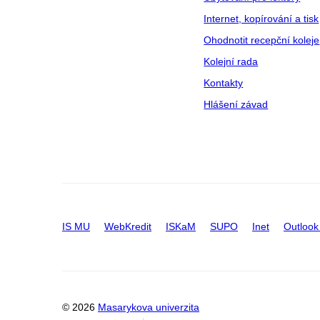
Internet, kopírování a tisk
Ohodnotit recepční koleje
Kolejní rada
Kontakty
Hlášení závad
IS MU
WebKredit
ISKaM
SUPO
Inet
Outlook
© 2026
Masarykova univerzita