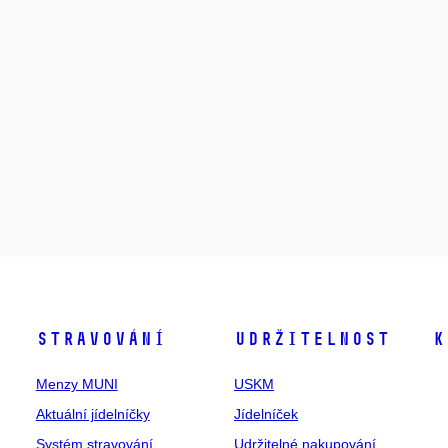
Stravování
Udržitelnost
K
Menzy MUNI
USKM
Aktuální jídelníčky
Jídelníček
Systém stravování
Udržitelné nakupování