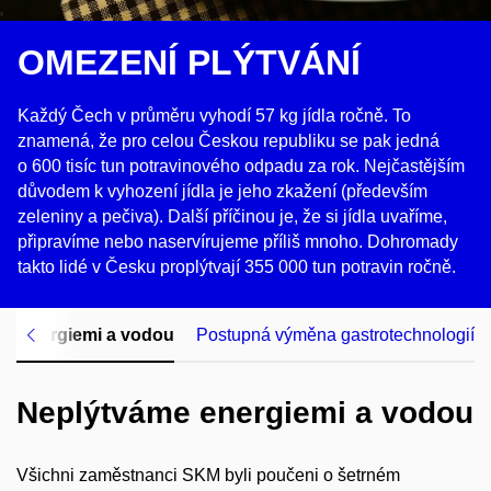
OMEZENÍ PLÝTVÁNÍ
Každý Čech v průměru vyhodí 57 kg jídla ročně. To
znamená, že pro celou Českou republiku se pak jedná
o 600 tisíc tun potravinového odpadu za rok. Nejčastějším
důvodem k vyhození jídla je jeho zkažení (především
zeleniny a pečiva). Další příčinou je, že si jídla uvaříme,
připravíme nebo naservírujeme příliš mnoho. Dohromady
takto lidé v Česku proplýtvají 355 000 tun potravin ročně.
e energiemi a vodou
Postupná výměna gastrotechnologií
Neplýtváme energiemi a vodou
Všichni zaměstnanci SKM byli poučeni o šetrném