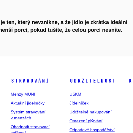
je ten, který nevznikne, a že jídlo je zkrátka ideální
enší porci, pokud tušíte, že celou porci nesníte.
Stravování
Udržitelnost
K
Menzy MUNI
USKM
Aktuální jídelníčky
Jídelníček
Systém stravování
Udržitelné nakupování
v menzách
Omezení plýtvání
Ohodnotit stravovací
Odpadové hospodářství
zařízení