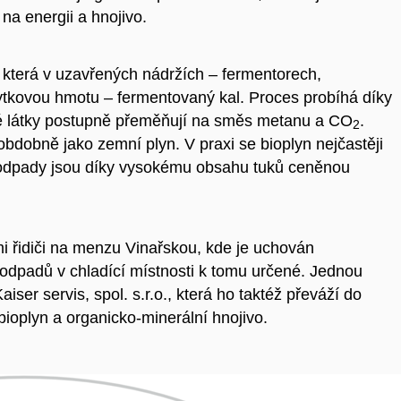
na energii a hnojivo.
 která v uzavřených nádržích – fermentorech,
ytkovou hmotu – fermentovaný kal. Proces probíhá díky
ké látky postupně přeměňují na směs metanu a CO
.
2
bdobně jako zemní plyn. V praxi se bioplyn nejčastěji
oodpady jsou díky vysokému obsahu tuků ceněnou
 řidiči na menzu Vinařskou, kde je uchován
dpadů v chladící místnosti k tomu určené. Jednou
ser servis, spol. s.r.o., která ho taktéž převáží do
bioplyn a
organicko-minerální hnojivo.