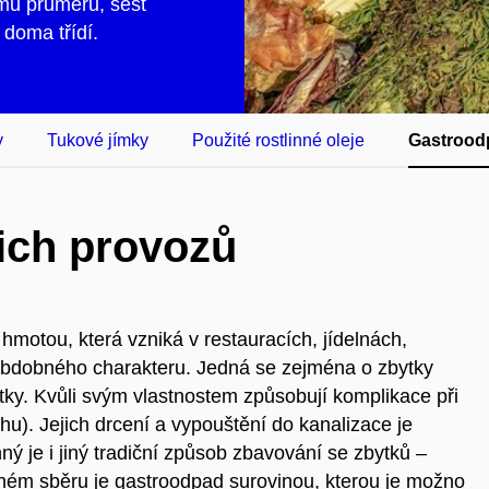
mu průměru, šest
doma třídí.
y
Tukové jímky
Použité rostlinné oleje
Gastrood
ich provozů
 hmotou, která vzniká v restauracích, jídelnách,
obdobného charakteru. Jedná se zejména o zbytky
tky. Kvůli svým vlastnostem způsobují komplikace při
hu). Jejich drcení a vypouštění do kanalizace je
ý je i jiný tradiční způsob zbavování se zbytků –
ném sběru je gastroodpad surovinou, kterou je možno