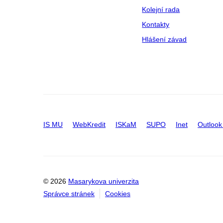
Kolejní rada
Kontakty
Hlášení závad
IS MU
WebKredit
ISKaM
SUPO
Inet
Outlook
© 2026
Masarykova univerzita
Správce stránek
Cookies