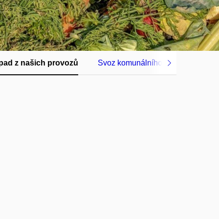
pad z našich provozů
Svoz komunálního odpadu