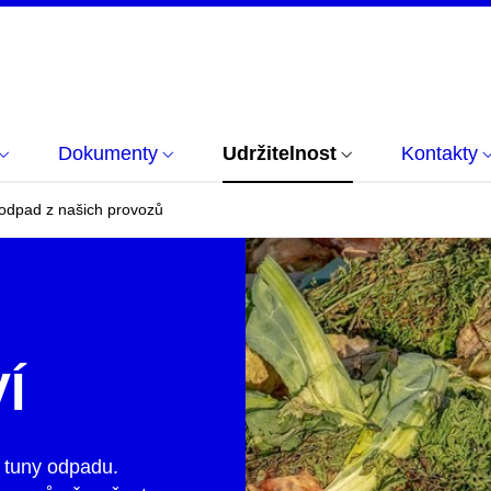
Dokumenty
Udržitelnost
Kontakty
odpad z našich provozů
Í
 tuny odpadu.