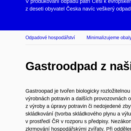
V produkování odpadu patří Češi k evropské
z deseti obyvatel Česka navíc veškerý odpad 
Odpadové hospodářství
Minimalizujeme obal
Gastroodpad z naš
Gastroopad je tvořen biologicky rozložitelnou
výrobnách potravin a dalších provozovnách 
z výroby a úpravy potravin či nedojedené zby
skládkování (tvorba skládkového plynu a výlu
v prostředí ČR v rozporu s předpisy. Nezákonn
zkrmování hospodářskými zvířaty. Při odděle