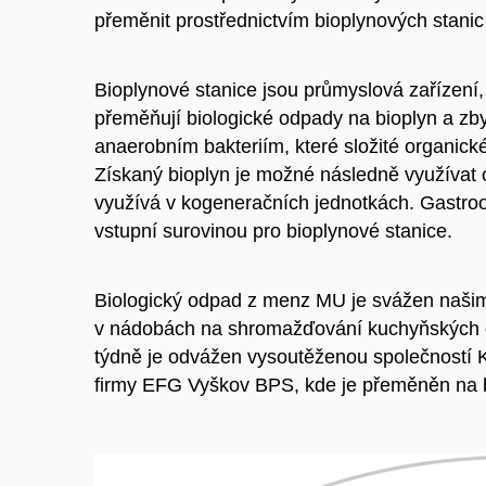
přeměnit prostřednictvím bioplynových stanic 
Bioplynové stanice jsou průmyslová zařízení,
přeměňují biologické odpady na bioplyn a zb
anaerobním bakteriím, které složité organic
Získaný bioplyn je možné následně využívat o
využívá v kogeneračních jednotkách. Gastr
vstupní surovinou pro bioplynové stanice.
Biologický odpad z menz MU je svážen našimi
v nádobách na shromažďování kuchyňských o
týdně je odvážen vysoutěženou společností Kai
firmy EFG
Vyškov BPS, kde je přeměněn na 