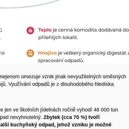
y nejenom omezuje vznik jinak nevyužitelných směsných
rojů. Využívání odpadů je z dlouhodobého hlediska
e jen ve školních jídelnách ročně vyhodí 48 000 tun
dpad nevyhnutelný.
Zbytek (cca 70 %) tvoří
 další kuchyňský odpad
, jehož vzniku je možné