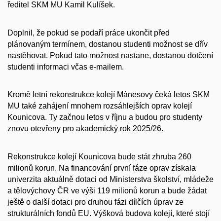
ředitel SKM MU Kamil Kulíšek.
Doplnil, že pokud se podaří práce ukončit před
plánovaným termínem, dostanou studenti možnost se dřív
nastěhovat. Pokud tato možnost nastane, dostanou dotčení
studenti informaci včas e-mailem.
Kromě letní rekonstrukce kolejí Mánesovy čeká letos SKM
MU také zahájení mnohem rozsáhlejších oprav kolejí
Kounicova. Ty začnou letos v říjnu a budou pro studenty
znovu otevřeny pro akademický rok 2025/26.
Rekonstrukce kolejí Kounicova bude stát zhruba 260
milionů korun. Na financování první fáze oprav získala
univerzita aktuálně dotaci od Ministerstva školství, mládeže
a tělovýchovy ČR ve výši 119 milionů korun a bude žádat
ještě o další dotaci pro druhou fázi dílčích úprav ze
strukturálních fondů EU. Výšková budova kolejí, které stojí