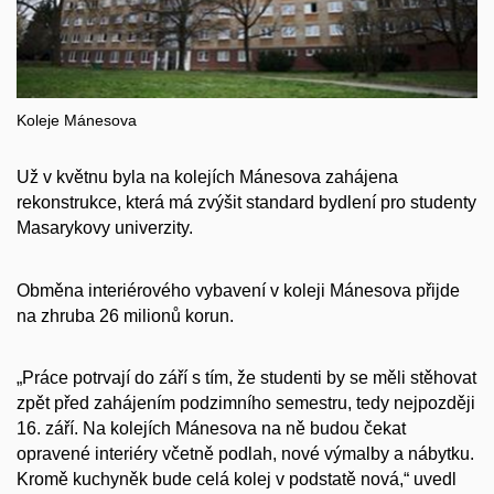
Koleje Mánesova
Už v květnu byla na kolejích Mánesova zahájena
rekonstrukce, která má zvýšit standard bydlení pro studenty
Masarykovy univerzity.
Obměna interiérového vybavení v koleji Mánesova přijde
na zhruba 26 milionů korun.
„Práce potrvají do září s tím, že studenti by se měli stěhovat
zpět před zahájením podzimního semestru, tedy nejpozději
16. září. Na kolejích Mánesova na ně budou čekat
opravené interiéry včetně podlah, nové výmalby a nábytku.
Kromě kuchyněk bude celá kolej v podstatě nová,“ uvedl