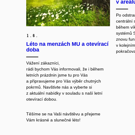
v areál
Po odstra
centrální
během vík
systémů S
1.
6.
znovu fun
Léto na menzách MU a otevírací
v kolejní
doba
pokračova
Vážení zákazníci,
rádi bychom Vás informovali, že i během
letních prázdnin jsme tu pro Vás
a připravujeme pro Vás výběr chutných
pokrmů. Navštivte nás a vyberte si
z aktuální nabídky v souladu s naší letní
otevírací dobou.
Těšíme se na Vaši návštěvu a přejeme
Vám krásné a slunečné léto!