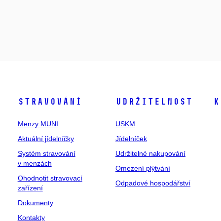
Stravování
Udržitelnost
K
Menzy MUNI
USKM
Aktuální jídelníčky
Jídelníček
Systém stravování
Udržitelné nakupování
v menzách
Omezení plýtvání
Ohodnotit stravovací
Odpadové hospodářství
zařízení
Dokumenty
Kontakty