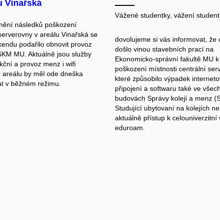
u Vinařská
Vážené studentky, vážení studenti
nění následků poškození
 serverovny v areálu Vinařská se
dovolujeme si vás informovat, že
endu podařilo obnovit provoz
došlo vinou stavebních prací na
KM MU. Aktuálně jsou služby
Ekonomicko-správní fakultě MU 
kční a provoz menz i wifi
poškození místnosti centrální ser
m areálu by měl ode dneška
které způsobilo výpadek internet
t v běžném režimu.
připojení a softwaru také ve všec
budovách Správy kolejí a menz 
Studující ubytovaní na kolejích n
aktuálně přístup k celouniverzitní wi
eduroam.