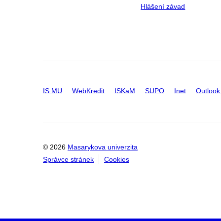
Hlášení závad
IS MU
WebKredit
ISKaM
SUPO
Inet
Outlook
© 2026
Masarykova univerzita
Správce stránek
Cookies