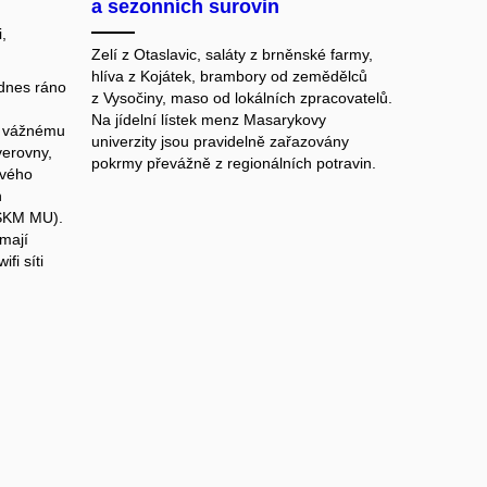
a sezonních surovin
,
Zelí z Otaslavic, saláty z brněnské farmy,
hlíva z Kojátek, brambory od zemědělců
 dnes ráno
z Vysočiny, maso od lokálních zpracovatelů.
Na jídelní lístek menz Masarykovy
k vážnému
univerzity jsou pravidelně zařazovány
verovny,
pokrmy převážně z regionálních potravin.
ového
h
(SKM MU).
emají
fi síti