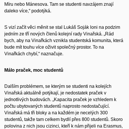
Míru nebo Mánesova. Tam se studenti navzájem znají
daleko více,“ podotýká.
S vizí začít věci měnit se stal Lukáš Soják loni na podzim
jedním ze tří nových členů kolejní rady Vinařská. „Rád
bych, aby na Vinařkách vznikla studentská komunita, která
bude mít touhu více oživit společný prostor. To na
Vinařkách chybí,“ naznačuje.
Málo praček, moc studentů
Dalším problémem, se kterým se studenti na kolejích
Vinařská aktuálně potýkají, je nedostatek praček v
jednotlivých budovách. „Kapacita praček je vzhledem k
počtu ubytovaných studentů naprosto nedostačující.
Vinařská má tři bloky a na každém je necelých 300
studentů, takže tam celkem bydlí přes 800 studentů. Skoro
polovina z nich jsou cizinci, kteří k nám přijeli na Erasmus,