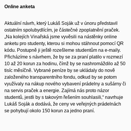
Online anketa
Aktuální návrh, který Lukáš Soják už v únoru představil
ostatním spolubydlícím, je částečné zpoplatnění praček.
„Na kolejích Vinařská jsme vyvěsili na nástěnky online
anketu pro studenty, kterou si mohou stáhnout pomocí QR
kódu. Postupně ji ještě rozešleme studentům na e-maily.
Přicházíme s návrhem, že by se za praní platilo v rozmezí
10 až 20 korun za hodinu, čímž by se nashromáždilo až 50
tisíc měsíčně. Vybrané peníze by se ukládaly do nově
založeného transparentního fondu, odkud by se potom
využívaly na nákup nového vybavení prádelny a sušárny či
na servis praček a energie. Zajímá nás proto názor
studentů, jestli by s takovým řešením souhlasili,“ navrhuje
Lukáš Soják a dodává, že ceny ve veřejných prádelnách
se pohybují okolo 150 korun za jedno praní.