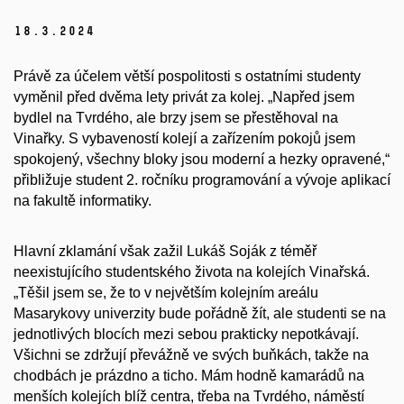
18.
3.
2024
Právě za účelem větší pospolitosti s ostatními studenty
vyměnil před dvěma lety privát za kolej. „Napřed jsem
bydlel na Tvrdého, ale brzy jsem se přestěhoval na
Vinařky. S vybaveností kolejí a zařízením pokojů jsem
spokojený, všechny bloky jsou moderní a hezky opravené,“
přibližuje student 2. ročníku programování a vývoje aplikací
na fakultě informatiky.
Hlavní zklamání však zažil Lukáš Soják z téměř
neexistujícího studentského života na kolejích Vinařská.
„Těšil jsem se, že to v největším kolejním areálu
Masarykovy univerzity bude pořádně žít, ale studenti se na
jednotlivých blocích mezi sebou prakticky nepotkávají.
Všichni se zdržují převážně ve svých buňkách, takže na
chodbách je prázdno a ticho. Mám hodně kamarádů na
menších kolejích blíž centra, třeba na Tvrdého, náměstí