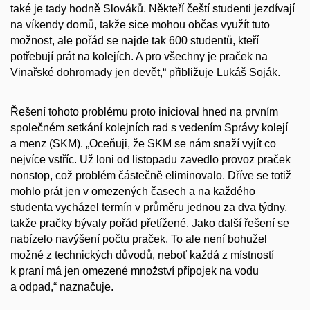
také je tady hodně Slováků. Někteří čeští studenti jezdívají
na víkendy domů, takže sice mohou občas využít tuto
možnost, ale pořád se najde tak 600 studentů, kteří
potřebují prát na kolejích. A pro všechny je praček na
Vinařské dohromady jen devět,“ přibližuje Lukáš Soják.
Řešení tohoto problému proto inicioval hned na prvním
společném setkání kolejních rad s vedením Správy kolejí
a menz (SKM). „Oceňuji, že SKM se nám snaží vyjít co
nejvíce vstříc. Už loni od listopadu zavedlo provoz praček
nonstop, což problém částečně eliminovalo. Dříve se totiž
mohlo prát jen v omezených časech a na každého
studenta vycházel termín v průměru jednou za dva týdny,
takže pračky bývaly pořád přetížené. Jako další řešení se
nabízelo navýšení počtu praček. To ale není bohužel
možné z technických důvodů, neboť každá z místností
k praní má jen omezené množství přípojek na vodu
a odpad,“ naznačuje.