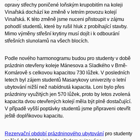
opravy střechy poničené loňským krupobitím na koleji
Vinařská dochází ke změně v letním provozu kolejí
Vinařská. K této změně jsme nuceni přistoupit v zájmu
pohodlí studentů, které by rušil hluk z probíhající stavby.
Mimo výměny střešní krytiny musí dojít i k odbourání
střešních slunolamů na všech blocích.
Podle nového harmonogramu budou pro studenty v době
prázdnin otevřeny koleje Mánesova a Sladkého v Brně-
Komárově s celkovou kapacitou 730 lůžek. V posledních
letech byl zájem studentů Masarykovy univerzity o letní
ubytování nižší než nabídnutá kapacita. Loni bylo přes
prázdniny využitých jen 570 lůžek, proto by letos zvolená
kapacita dvou otevřených kolejí měla být plně dostačující.
V případě vyšší poptávky studentů jsme připraveni otevřít
ještě doplňkovou kapacitu.
Rezervační období prázdninového ubytování
pro studenty