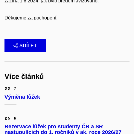
začíná 1.6.2024, jak bylo předem avizováno.
Děkujeme za pochopení.
SDÍLET
Více článků
22.
7.
Výměna lůžek
25.
6.
Rezervace lůžek pro studenty ČR a SR
nastupujících do 1. ročníků v ak. roce 2026/27