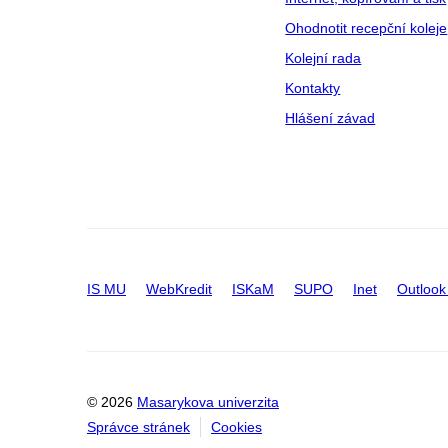
Ohodnotit recepční koleje
Kolejní rada
Kontakty
Hlášení závad
IS MU
WebKredit
ISKaM
SUPO
Inet
Outlook
© 2026
Masarykova univerzita
Správce stránek
Cookies