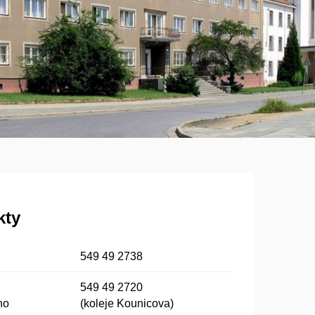
kty
549 49 2738
549 49 2720
ho
(koleje Kounicova)