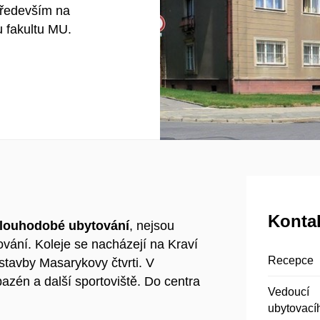
 především na
u fakultu MU.
Konta
dlouhodobé ubytování
, nejsou
vání. Koleje se nacházejí na Kraví
Recepce
ástavby Masarykovy čtvrti. V
azén a další sportoviště. Do centra
Vedoucí
ubytovací