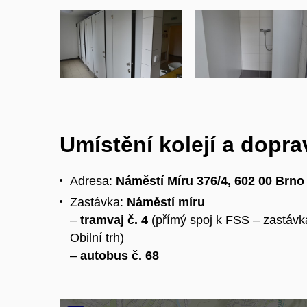
Umístění kolejí a dopra
Adresa:
Náměstí Míru 376/4, 602 00 Brno
Zastávka:
Náměstí míru
–
tramvaj č. 4
(přímý spoj k FSS – zastávk
Obilní trh)
–
autobus č. 68