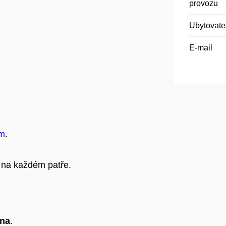
provozu
Ubytovate
E-mail
am
.
é na každém patře.
vna
.