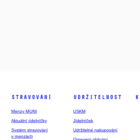
Stravování
Udržitelnost
K
Menzy MUNI
USKM
Aktuální jídelníčky
Jídelníček
Systém stravování
Udržitelné nakupování
v menzách
Omezení plýtvání