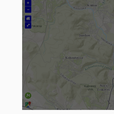
+
–
⌂
⤢