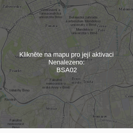
Klikněte na mapu pro její aktivaci
Nenalezeno:
Načítám mapu…
BSA02