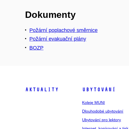
Dokumenty
Požární poplachové směrnice
Požární evakuační plány
BOZP
Aktuality
Ubytování
Koleje MUNI
Dlouhodobé ubytování
Ubytování pro lektory
Internet, kopírování a tisk