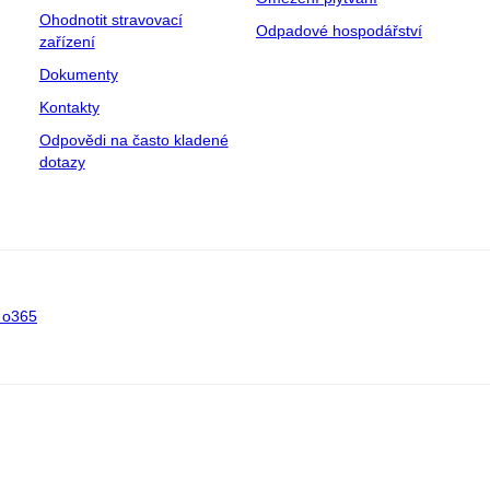
Ohodnotit stravovací
Odpadové hospodářství
zařízení
Dokumenty
Kontakty
Odpovědi na často kladené
dotazy
 o365