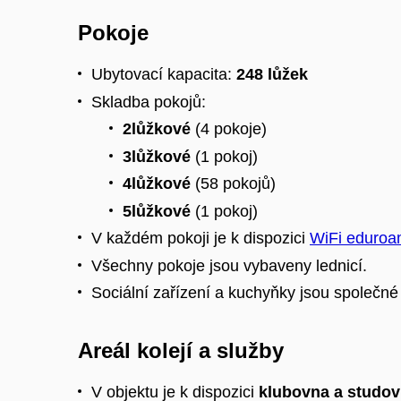
Pokoje
Ubytovací kapacita:
248 lůžek
Skladba pokojů:
2lůžkové
(4 pokoje)
3lůžkové
(1 pokoj)
4lůžkové
(58 pokojů)
5lůžkové
(1 pokoj)
V každém pokoji je k dispozici
WiFi eduro
Všechny pokoje jsou vybaveny lednicí.
Sociální zařízení a kuchyňky jsou společn
Areál kolejí a služby
V objektu je k dispozici
klubovna a studo