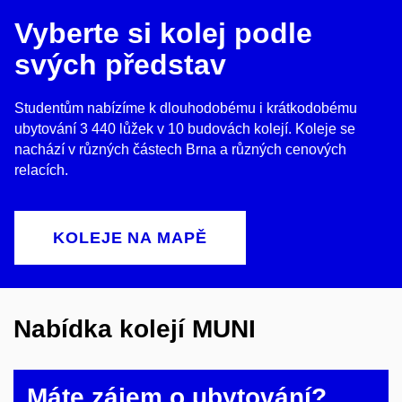
Vyberte si kolej podle
svých představ
Studentům nabízíme k dlouhodobému i krátkodobému
ubytování 3 440 lůžek v 10 budovách kolejí. Koleje se
nachází v různých částech Brna a různých cenových
relacích.
KOLEJE NA MAPĚ
Nabídka kolejí MUNI
Máte zájem o ubytování?