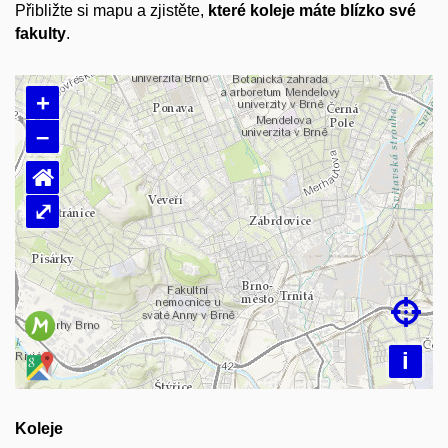
Přibližte si mapu a zjistěte,
které koleje máte blízko své
fakulty
.
+
–
⌂
⤢
Načítám mapu…

i
Koleje