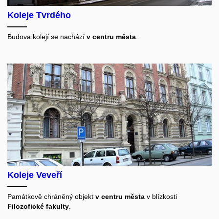
Koleje Tvrdého
Budova kolejí se nachází
v centru města
.
Koleje Veveří
Památkově chráněný objekt
v centru města
v blízkosti
Filozofické fakulty
.