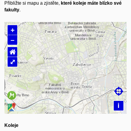
Přibližte si mapu a zjistěte,
které koleje máte blízko své
fakulty
.
+
–
⌂
⤢
Načítám mapu…

i
Koleje