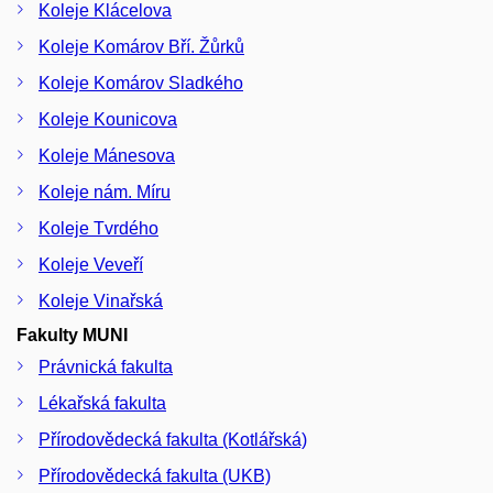
Koleje Klácelova
Koleje Komárov Bří. Žůrků
Koleje Komárov Sladkého
Koleje Kounicova
Koleje Mánesova
Koleje nám. Míru
Koleje Tvrdého
Koleje Veveří
Koleje Vinařská
Fakulty MUNI
Právnická fakulta
Lékařská fakulta
Přírodovědecká fakulta (Kotlářská)
Přírodovědecká fakulta (UKB)