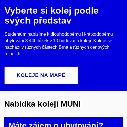
Vyberte si kolej podle
svých představ
Studentům nabízíme k dlouhodobému i krátkodobému
ubytování 3 440 lůžek v 10 budovách kolejí. Koleje se
nachází v různých částech Brna a různých cenových
relacích.
KOLEJE NA MAPĚ
Nabídka kolejí MUNI
Máte zájem o ubytování?