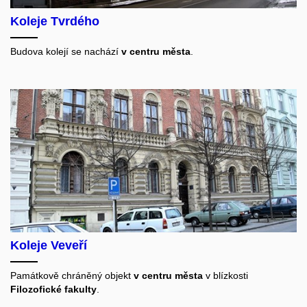
Koleje Tvrdého
Budova kolejí se nachází
v centru města
.
Koleje Veveří
Památkově chráněný objekt
v centru města
v blízkosti
Filozofické fakulty
.