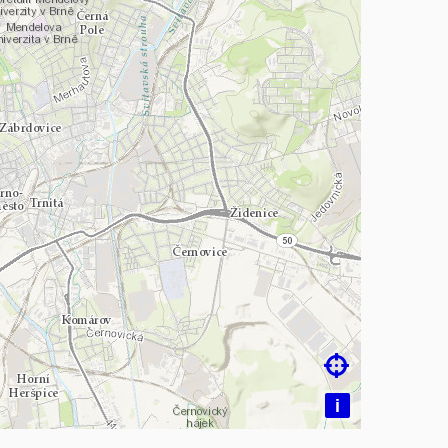
 mapu…

i