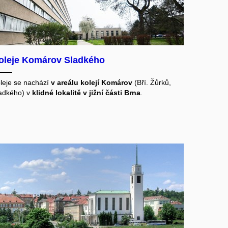
oleje Komárov Sladkého
leje se nachází
v areálu kolejí Komárov
(Bří. Žůrků,
adkého) v
klidné lokalitě v jižní části Brna
.