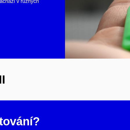
nachází v různých
I
tování?