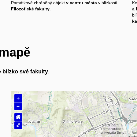
Památkově chráněný objekt
v centru města
v blízkosti
Ko
Filozofické fakulty
.
a
bl
k
a mapě
 blízko své fakulty
.
+
–
⌂
⤢