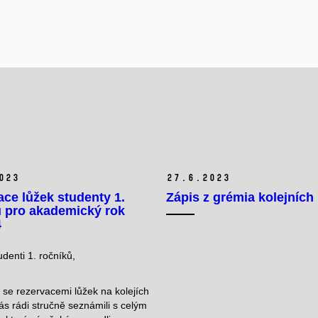
023
27.
6.
2023
ce lůžek studenty 1.
Zápis z grémia kolejních
ů pro akademický rok
4
denti 1. ročníků,
i se rezervacemi lůžek na kolejích
s rádi stručně seznámili s celým