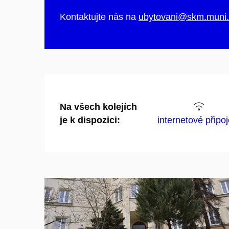
Kontaktujte nás na
ubytovani@skm.muni.
Na všech kolejích
je k dispozici:
internetové připoj