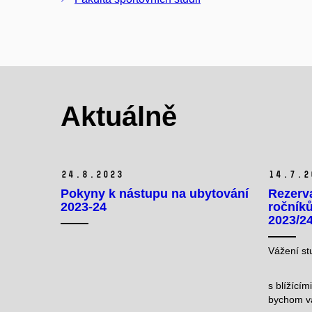
Aktuálně
24.
8.
2023
14.
7.
2
Pokyny k nástupu na ubytování
Rezerva
2023-24
ročník
2023/2
Vážení stu
s blížícím
bychom vá