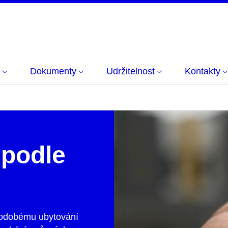
Dokumenty
Udržitelnost
Kontakty
 podle
kodobému ubytování