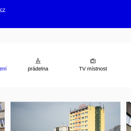
cz
ení
prádelna
TV místnost