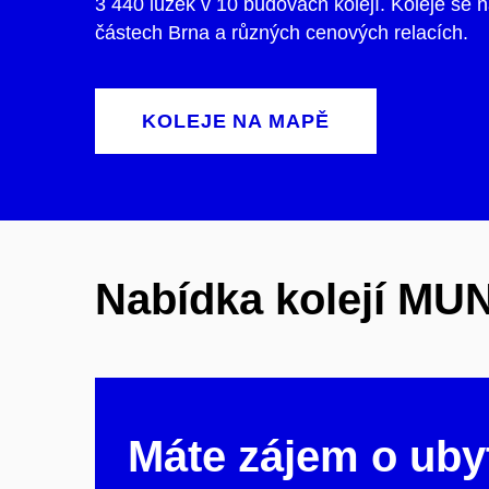
3 440 lůžek v 10 budovách kolejí. Koleje se 
částech Brna a různých cenových relacích.
KOLEJE NA MAPĚ
Nabídka kolejí MUN
Máte zájem o uby