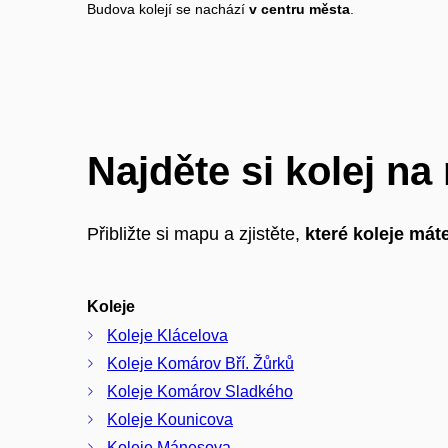
Budova kolejí se nachází
v centru města
.
Najděte si kolej n
Přibližte si mapu a zjistěte,
které koleje máte
Koleje
Koleje Klácelova
Koleje Komárov Bří. Žůrků
Koleje Komárov Sladkého
Koleje Kounicova
Koleje Mánesova