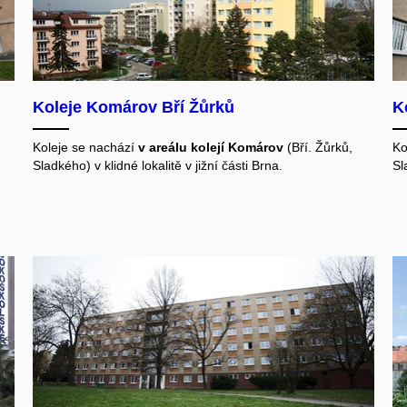
Koleje Komárov Bří Žůrků
K
Koleje se nachází
v areálu kolejí Komárov
(Bří. Žůrků,
Ko
Sladkého) v klidné lokalitě v jižní části Brna.
Sl