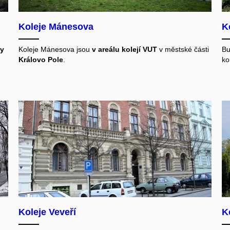
Koleje Mánesova
K
ty
Koleje Mánesova jsou
v areálu kolejí VUT
v městské části
Bu
Královo Pole
.
ko
Koleje Veveří
K