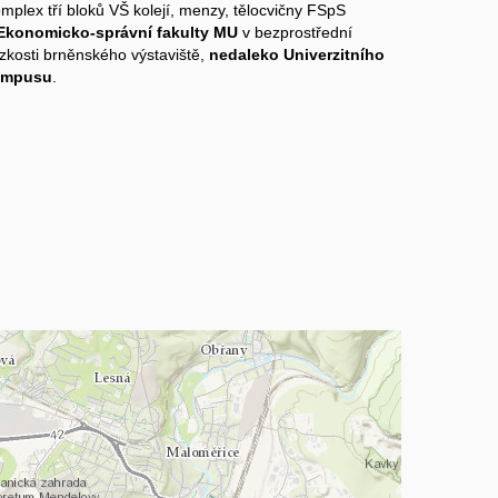
mplex tří bloků VŠ kolejí, menzy, tělocvičny FSpS
Ekonomicko-správní fakulty MU
v bezprostřední
ízkosti brněnského výstaviště,
nedaleko Univerzitního
ampusu
.